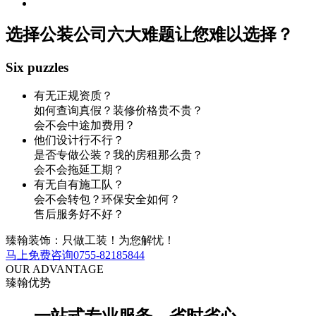
选择公装公司
六大难题
让您难以选择？
Six puzzles
有无正规资质？
如何查询真假？
装修价格贵不贵？
会不会中途加费用？
他们设计行不行？
是否专做公装？
我的房租那么贵？
会不会拖延工期？
有无自有施工队？
会不会转包？
环保安全如何？
售后服务好不好？
臻翰装饰：
只做工装！
为您解忧！
马上免费咨询
0755-82185844
OUR ADVANTAGE
臻翰优势
一站式专业服务，
省时省心